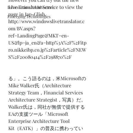
Live Translator Service
 to view the 
Information Architecture
page in Jap-Glish.  
Emerging Technologies
http://www.windowslivetranslator.c
om/BV.aspx?
ref=LandingPage&MKT=en-
US&lp=ja_en&a=http%3A%2F%2Fitp
ro.nikkeibp.co.jp%2Farticle%2FNEW
S%2F20080414%2F298870%2F
る」。こう語るのは，米Microsoftの
Mike Walker氏（Architecture 
Strategy Team，Financial Services 
Architecture Strategist，写真）だ。
Walker氏は，同社が無償で提供する
EAの支援ツール「Microsoft 
Enterprise Architecture Tool 
Kit（EATK）」の普及に携わってい